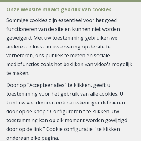
FR
EN
NL
Onze website maakt gebruik van cookies
Sommige cookies zijn essentieel voor het goed
functioneren van de site en kunnen niet worden
MENU
geweigerd. Met uw toestemming gebruiken we
privacy
andere cookies om uw ervaring op de site te
PRIVACYBELEID
verbeteren, ons publiek te meten en sociale-
1. Algemene informatie
mediafuncties zoals het bekijken van video's mogelijk
Dit privacybeleid is van toepassing op de
te maken.
persoonsgegevens (hierna de "Gegevens") die wij over
Door op "Accepteer alles" te klikken, geeft u
u verzamelen om u de diensten te kunnen leveren die
toestemming voor het gebruik van alle cookies. U
wij aanbieden.
kunt uw voorkeuren ook nauwkeuriger definiëren
Dit beleid beschrijft onze praktijken met betrekking tot
door op de knop " Configureren " te klikken. Uw
de informatie die wij verzamelen van de website die wij
toestemming kan op elk moment worden gewijzigd
beheren en beheren, en van waaruit u toegang hebt
door op de link " Cookie configuratie " te klikken
tot dit privacybeleid (hierna de "Site").
onderaan elke pagina.